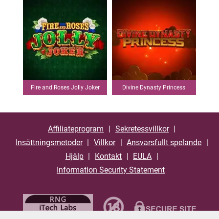
Fire and Roses Jolly Joker
Divine Dynasty Princess
Affiliateprogram
Sekretessvillkor
Insättningsmetoder
Villkor
Ansvarsfullt spelande
Hjälp
Kontakt
EULA
Information Security Statement