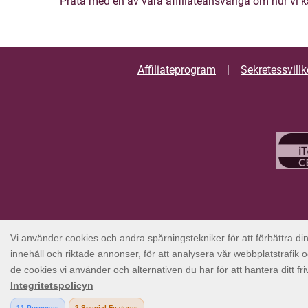
Prata med en av våra affiliateansvariga om hur vi k
Affiliateprogram
Sekretessvillk