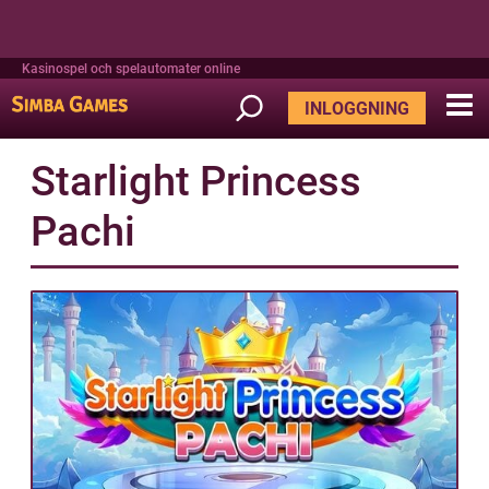
Kasinospel och spelautomater online
INLOGGNING
Starlight Princess
Pachi