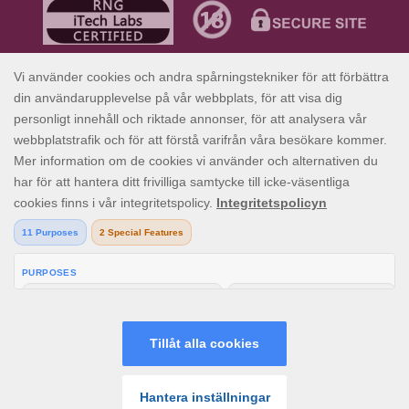
V1.25.0