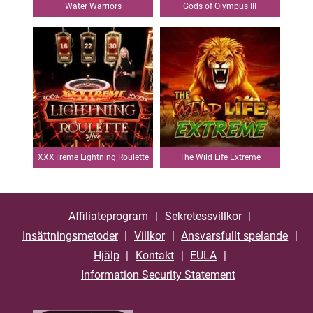
Water Warriors
Gods of Olympus III
Megaways
XXXTreme Lightning Roulette
The Wild Life Extreme
Affiliateprogram
Sekretessvillkor
Insättningsmetoder
Villkor
Ansvarsfullt spelande
Hjälp
Kontakt
EULA
Information Security Statement