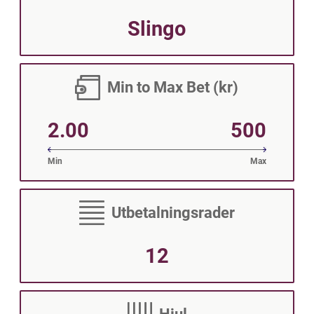
Slingo
Min to Max Bet (kr)
2.00
500
Min
Max
Utbetalningsrader
12
Hjul