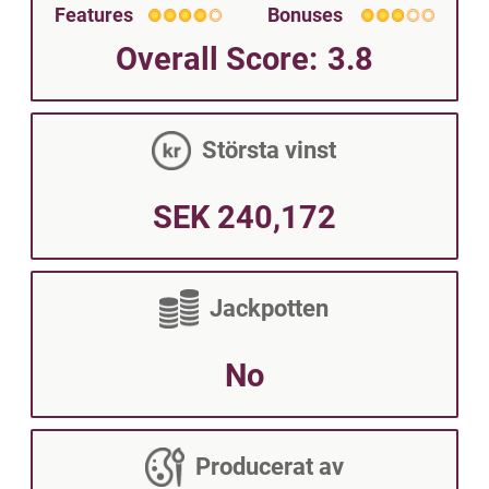
Features
Bonuses
Overall Score
:
3.8
Största vinst
SEK 240,172
Jackpotten
No
Producerat av