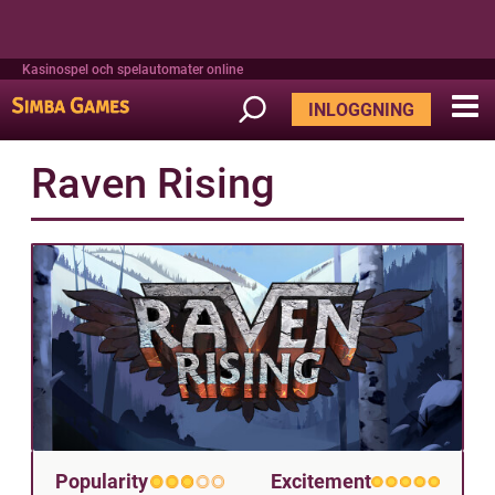
Kasinospel och spelautomater online
INLOGGNING
Raven Rising
Popularity
Excitement