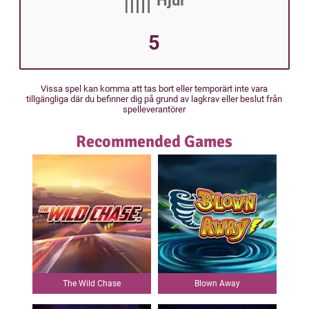
5
Vissa spel kan komma att tas bort eller temporärt inte vara
tillgängliga där du befinner dig på grund av lagkrav eller beslut från
spelleverantörer
Recommended Games
The Wild Chase
Blown Away