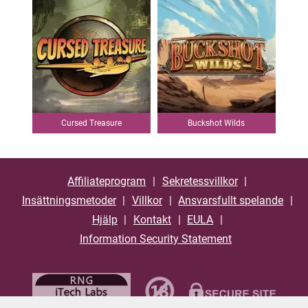
Cursed Treasure
Buckshot Wilds
Affiliateprogram
Sekretessvillkor
Insättningsmetoder
Villkor
Ansvarsfullt spelande
Hjälp
Kontakt
EULA
Information Security Statement