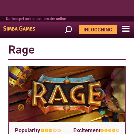
Kasinospel och spelautomater online
INLOGGNING
Rage
Popularity
Excitement