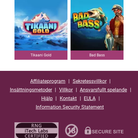
Tikaani Gold
Bad Bass
Affiliateprogram
Sekretessvillkor
Insättningsmetoder
Villkor
Ansvarsfullt spelande
Hjälp
Kontakt
EULA
Information Security Statement