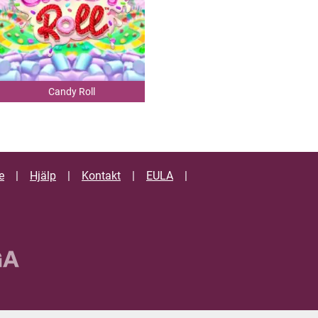
Candy Roll
e
Hjälp
Kontakt
EULA