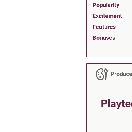
Popularity
Excitement
Features
Bonuses
Produce
Playte