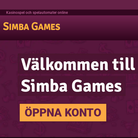
Kasinospel och spelautomater online
ÖPPNA KONTO