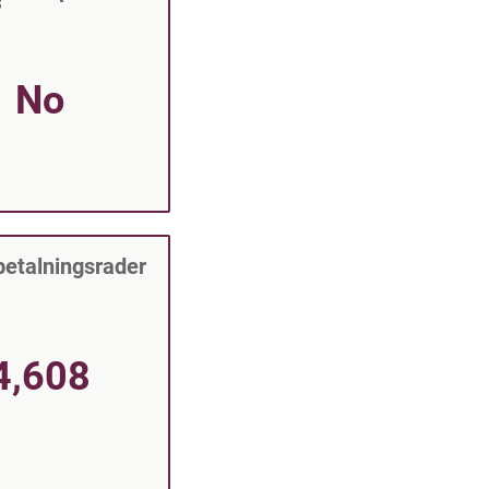
No
betalningsrader
4,608