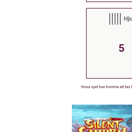
Hju
5
Vissa spel kan komma att tas bor