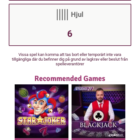
Hjul
6
Vissa spel kan komma att tas bort eller temporärt inte vara
tillgängliga där du befinner dig på grund av lagkrav eller beslut från
spelleverantörer
Recommended Games