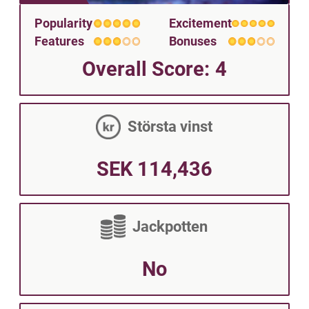
Popularity
Excitement
Features
Bonuses
Overall Score
:
4
Största vinst
SEK 114,436
Jackpotten
No