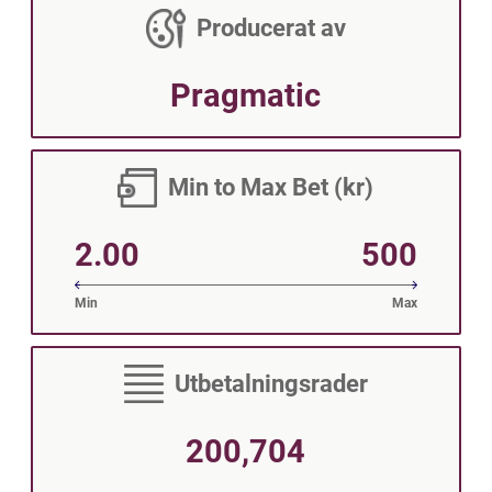
Producerat av
Pragmatic
Min to Max Bet (kr)
2.00
500
Min
Max
Utbetalningsrader
200,704