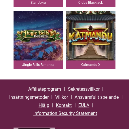
Star Joker
Clubs Blackjack
Jingle Bells Bonanza
Katmandu X
Affiliateprogram
Sekretessvillkor
Insättningsmetoder
Villkor
Ansvarsfullt spelande
Hjälp
Kontakt
EULA
Information Security Statement