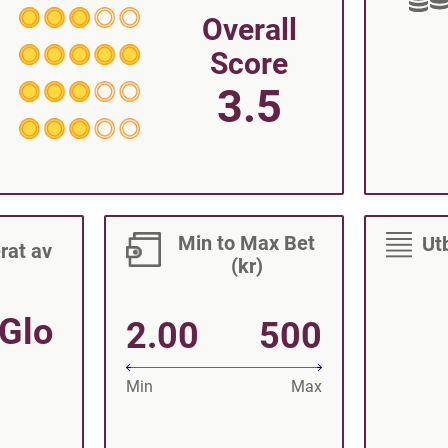
Overall
Score
3.5
Min to Max Bet
Ut
rat av
(kr)
Glo
2.00
500
Min
Max