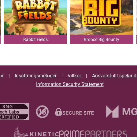
Rabbit Fields
Bronco Big Bounty
or
Insättningsmetoder
Villkor
Ansvarsfullt speland
Information Security Statement