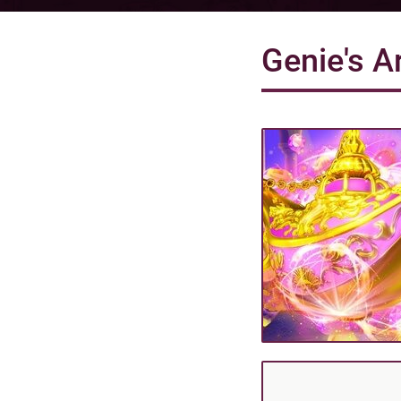
Genie's A