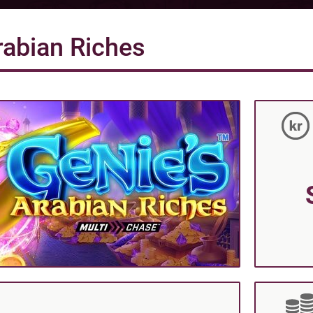
rabian Riches