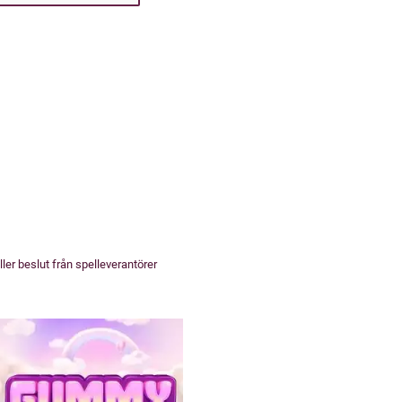
ller beslut från spelleverantörer