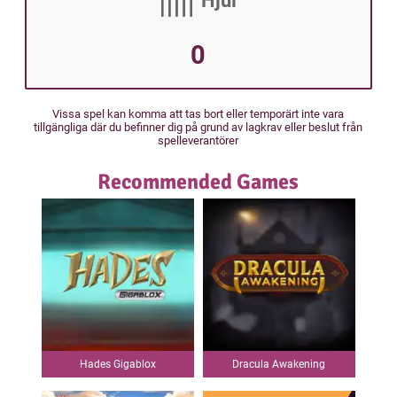
0
Vissa spel kan komma att tas bort eller temporärt inte vara
tillgängliga där du befinner dig på grund av lagkrav eller beslut från
spelleverantörer
Recommended Games
Hades Gigablox
Dracula Awakening