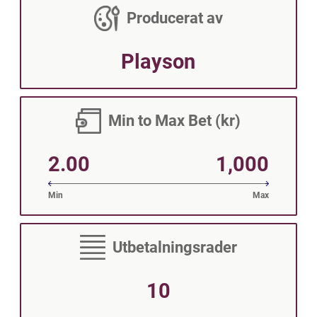
Producerat av
Playson
Min to Max Bet (kr)
2.00
1,000
Min
Max
Utbetalningsrader
10