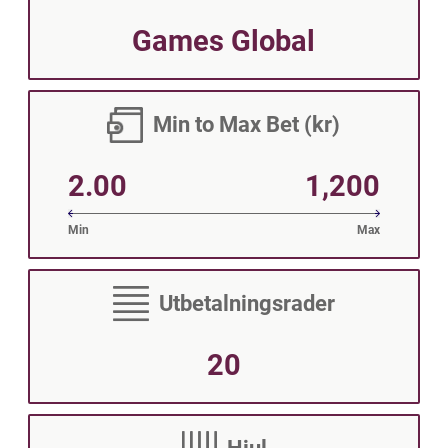
Games Global
Min to Max Bet (kr)
2.00
1,200
Min
Max
Utbetalningsrader
20
Hjul