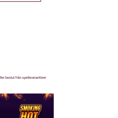
ller beslut från spelleverantörer