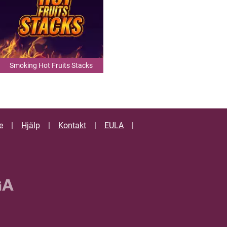
Smoking Hot Fruits Stacks
e
Hjälp
Kontakt
EULA