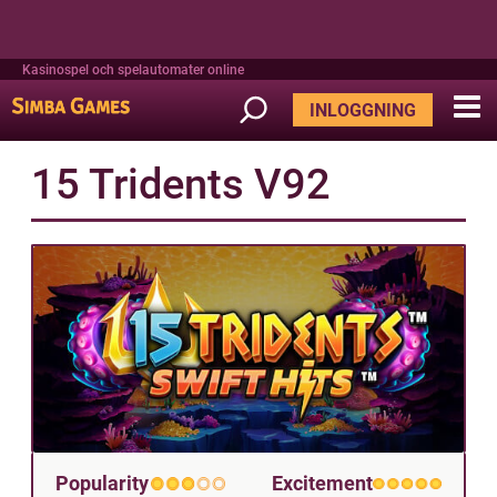
Kasinospel och spelautomater online
INLOGGNING
15 Tridents V92
Popularity
Excitement